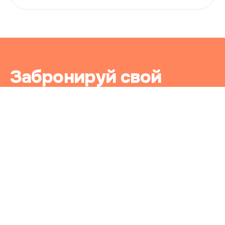
Забронируй свой
уютный уголок в
нашем хостеле прямо
сейчас!
Узнать о наличии свободных номеров для
проживания и забронировать номер Вы
можете по номеру 8 (495) 363-78-22 или
воспользовавшись формой для бронирования.