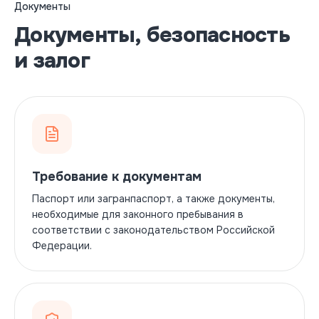
Документы
Вечер (17:00 – 22:00)
Документы, безопасность
От общежития
От метро Царицыно
и залог
17:00
17:45
18:00
18:45
19:00
19:45
20:00
20:45
21:00
21:45
22:00
—
Требование к документам
Паспорт или загранпаспорт, а также документы,
необходимые для законного пребывания в
соответствии с законодательством Российской
Федерации.