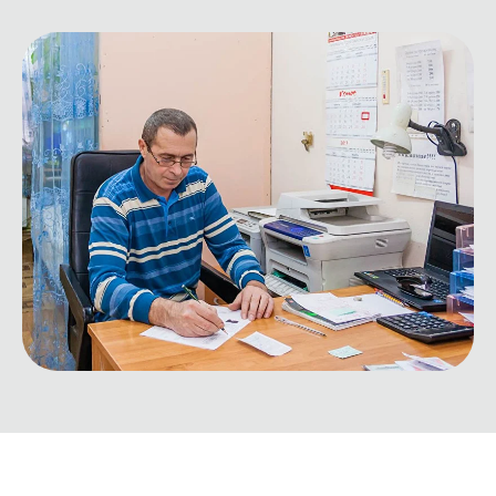
✕
Бесплатная маршрутка
От м. Царицыно до общежития и обратно. Проезд
бесплатный.
Утро (5:30 – 9:30)
От общежития
От метро Царицыно
5:30
6:15
6:30
7:15
7:30
8:15
8:30
9:15
9:30
—